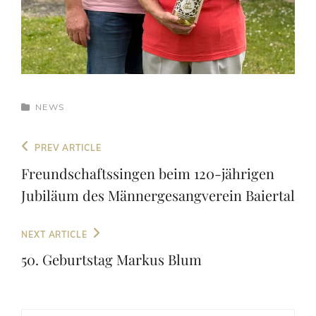
CATEGORIES
NEWS
Beitragsnavigation
Previous
PREV ARTICLE
Post
Freundschaftssingen beim 120-jährigen
Jubiläum des Männergesangverein Baiertal
Next
NEXT ARTICLE
Post
50. Geburtstag Markus Blum