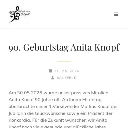
90. Geburtstag Anita Knopf
POSTED-
31. MAI 2026
ON
BY
BYLINE
BALZFELD
LINE
Am 30.05.2026 wurde unser passives Mitglied
Anita Knopf 90 Jahre alt. An Ihrem Ehrentag
überbrachte unser 1.Vorsitzender Markus Knopf der
Jubilarin die Glückwünsche sowie ein Präsent der
Konkordia. Für die Zukunft wünschen wir Anita
Knopf noch viele gesunde und glückliche Jahre.