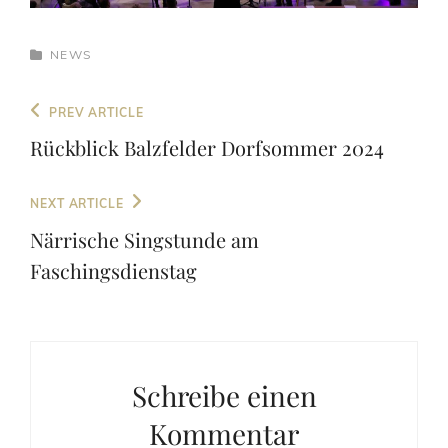
CATEGORIES
NEWS
Beitragsnavigation
Previous
PREV ARTICLE
Post
Rückblick Balzfelder Dorfsommer 2024
Next
NEXT ARTICLE
Post
Närrische Singstunde am
Faschingsdienstag
Schreibe einen
Kommentar