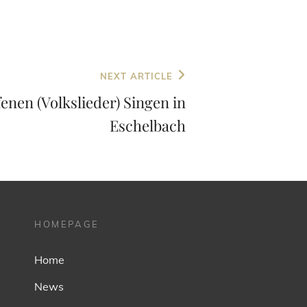
NEXT ARTICLE
nen (Volkslieder) Singen in
Eschelbach
HOMEPAGE
Home
News