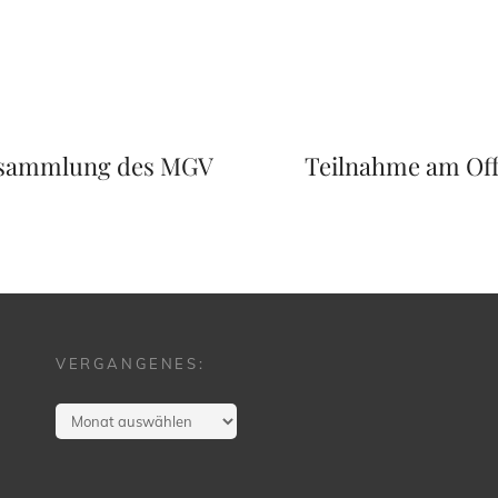
Next
Post
rsammlung des MGV
Teilnahme am Offe
VERGANGENES:
Vergangenes: