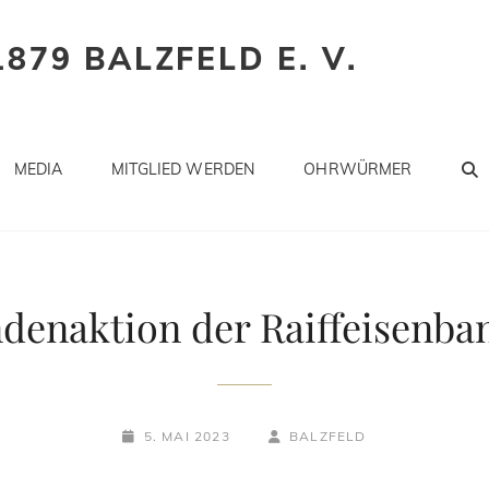
879 BALZFELD E. V.
MEDIA
MITGLIED WERDEN
OHRWÜRMER
denaktion der Raiffeisenban
POSTED-
BY
BYLINE
5. MAI 2023
BALZFELD
ON
LINE